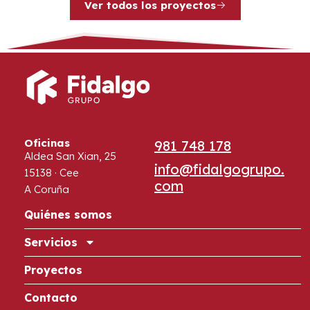
Ver todos los proyectos
Oficinas
981 748 178
Aldea San Xian, 25
info@fidalgogrupo.
15138 · Cee
com
A Coruña
Quiénes somos
Servicios
Proyectos
Contacto