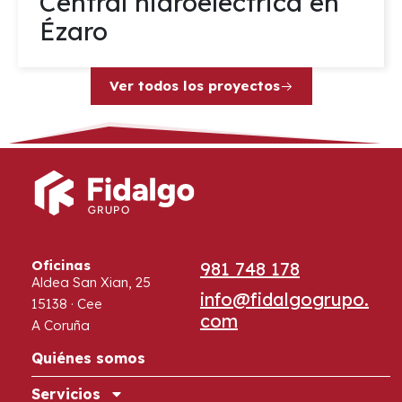
Central hidroeléctrica en
Ézaro
Ver todos los proyectos
Oficinas
981 748 178
Aldea San Xian, 25
info@fidalgogrupo.
15138 · Cee
com
A Coruña
Quiénes somos
Servicios